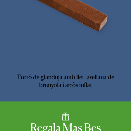
Torró de glanduja amb llet, avellana de
brunyola i arròs inflat
Xocolata
Regala
Mas
Bes