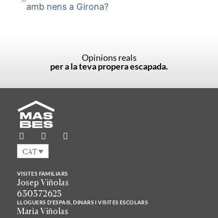
amb nens a Girona?
Opinions reals
per a la teva propera escapada.
CAT
VISITES FAMILIARS
Josep Viñolas
630372623
LLOGUERS D’ESPAIS, DINARS I VISITES ESCOLARS
Maria Viñolas