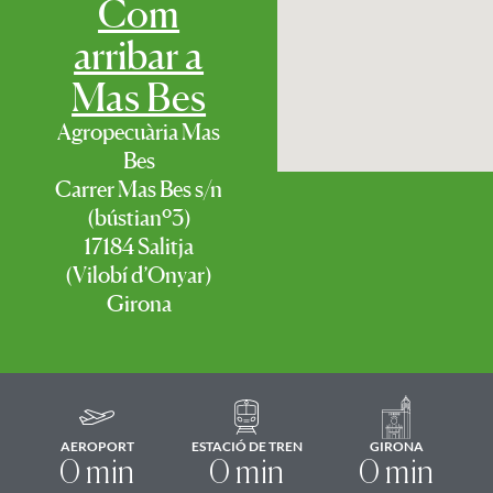
Com
arribar a
Mas Bes
Agropecuària Mas
Bes
Carrer Mas Bes s/n
(bústianº3)
17184 Salitja
(Vilobí d’Onyar)
Girona
AEROPORT
ESTACIÓ DE TREN
GIRONA
0
 min
0
 min
0
 min