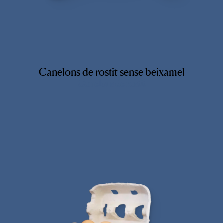
Canelons de rostit sense beixamel
Canelons de rostit