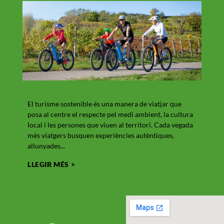
Turisme sostenible
Què
El turisme sostenible és una manera de viatjar que
Giron
posa al centre el respecte pel medi ambient, la cultura
seu e
local i les persones que viuen al territori. Cada vegada
i la g
més viatgers busquen experiències autèntiques,
conve
allunyades...
LLEG
LLEGIR MÉS >