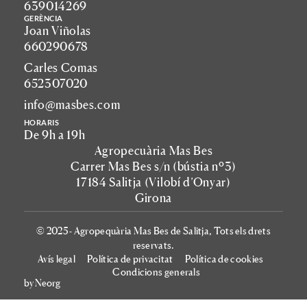
639014269
GERÈNCIA
Joan Viñolas
660290678
Carles Comas
652307020
info@masbes.com
HORARIS
De 9h a 19h
Agropecuària Mas Bes
Carrer Mas Bes s/n (bústia nº3)
17184 Salitja (Vilobí d’Onyar)
Girona
© 2025 - Agropequària Mas Bes de Salitja, Tots els drets
reservats.
Avís legal
Política de privacitat
Política de cookies
Condicions generals
by Neorg