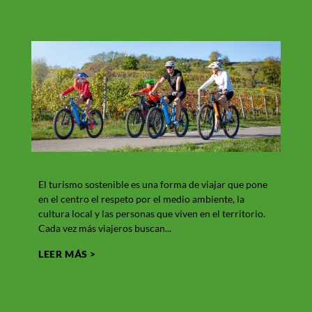
Otras
noticias
VERLAS TODAS
Turismo sostenible
Qué
El turismo sostenible es una forma de viajar que pone
Giron
en el centro el respeto por el medio ambiente, la
entor
cultura local y las personas que viven en el territorio.
la gra
Cada vez más viajeros buscan...
en un
LEER MÁS >
LEER