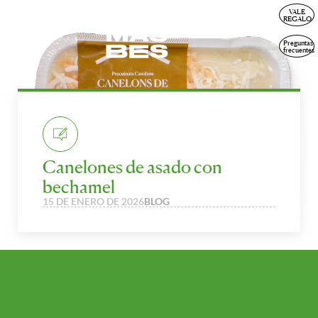
VALE
ESP
REGALO
Preguntas
frecuentes
Canelones de asado con
bechamel
15 DE ENERO DE 2026
BLOG