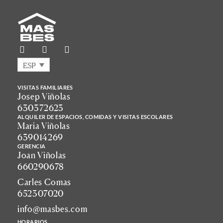
ESP
VISITAS FAMILIARES
Josep Viñolas
630372623
ALQUILER DE ESPACIOS, COMIDAS Y VISITAS ESCOLARES
Maria Viñolas
639014269
GERENCIA
Joan Viñolas
660290678
Carles Comas
652307020
info@masbes.com
HORARIOS