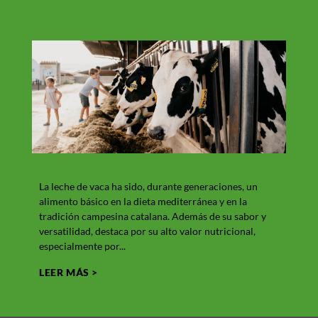
Otras
noticias
VERLAS TODAS
Vitaminas de la leche de vaca
Tur
La leche de vaca ha sido, durante generaciones, un
El tu
alimento básico en la dieta mediterránea y en la
en el
tradición campesina catalana. Además de su sabor y
cultur
versatilidad, destaca por su alto valor nutricional,
Cada 
especialmente por...
LEER
LEER MÁS >