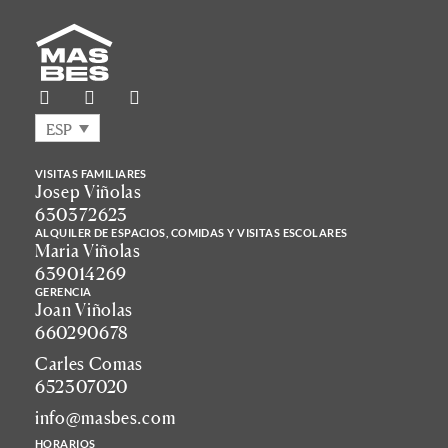
ESP
VISITAS FAMILIARES
Josep Viñolas
630372623
ALQUILER DE ESPACIOS, COMIDAS Y VISITAS ESCOLARES
Maria Viñolas
639014269
GERENCIA
Joan Viñolas
660290678
Carles Comas
652307020
info@masbes.com
HORARIOS