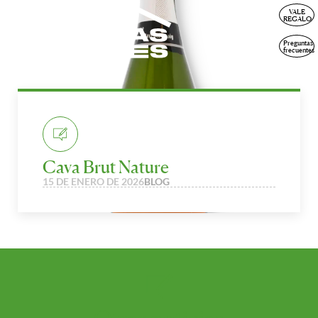
VALE
ESP
REGALO
Preguntas
frecuentes
Cava Brut Nature
15 DE ENERO DE 2026
BLOG