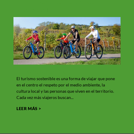
Otras
noticias
VERLAS TODAS
Turismo sostenible
Qué
El turismo sostenible es una forma de viajar que pone
Giron
en el centro el respeto por el medio ambiente, la
entor
cultura local y las personas que viven en el territorio.
la gra
Cada vez más viajeros buscan...
en un
LEER MÁS >
LEER