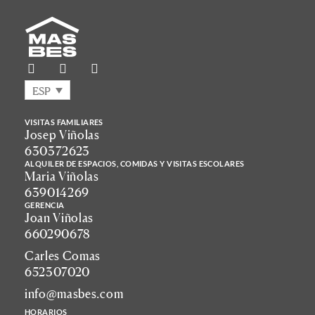
ESP
VISITAS FAMILIARES
Josep Viñolas
630372623
ALQUILER DE ESPACIOS, COMIDAS Y VISITAS ESCOLARES
Maria Viñolas
639014269
GERENCIA
Joan Viñolas
660290678
Carles Comas
652307020
info@masbes.com
HORARIOS