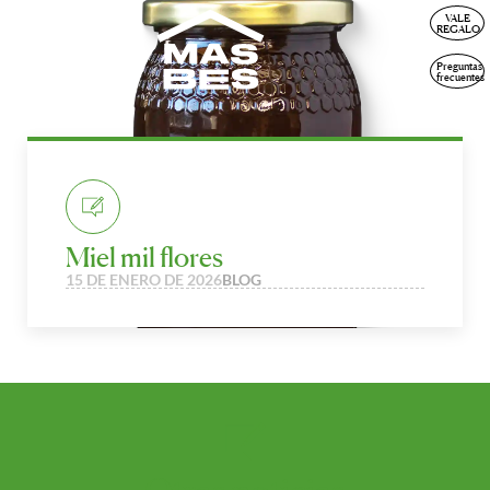
VALE
ESP
REGALO
Preguntas
frecuentes
Miel mil flores
15 DE ENERO DE 2026
BLOG