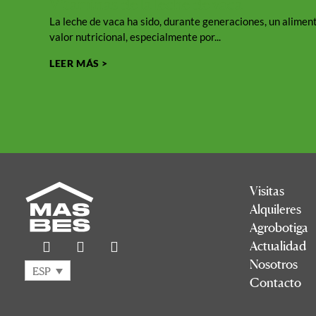
Vitaminas de la leche de vaca
La leche de vaca ha sido, durante generaciones, un aliment
valor nutricional, especialmente por...
LEER MÁS >
Visitas
Alquileres
Agrobotiga
Actualidad
Nosotros
ESP
Contacto