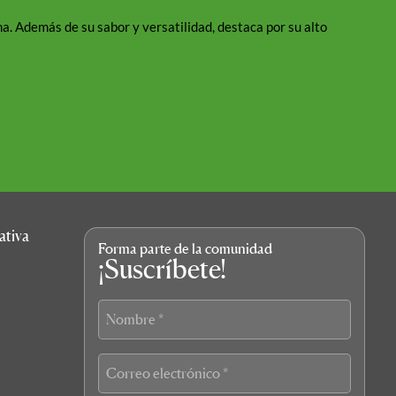
Qué 
a. Además de su sabor y versatilidad, destaca por su alto
Girona 
para des
LEER M
ativa
Forma parte de la comunidad
¡Suscríbete!
Nombre
*
Correo
electrónico