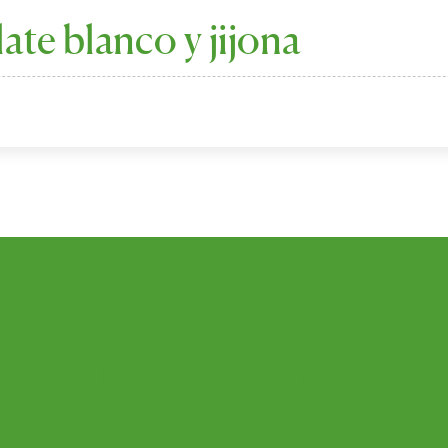
te blanco y jijona
Otras
noticias