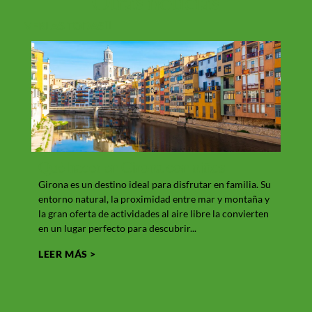
Otras
noticias
VERLAS TODAS
Qué hacer en Girona con niños
Tur
Girona es un destino ideal para disfrutar en familia. Su
El tu
entorno natural, la proximidad entre mar y montaña y
en el
la gran oferta de actividades al aire libre la convierten
cultur
en un lugar perfecto para descubrir...
Cada 
LEER MÁS >
LEER