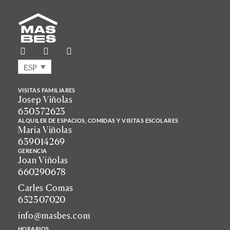
ESP
VISITAS FAMILIARES
Josep Viñolas
630372623
ALQUILER DE ESPACIOS, COMIDAS Y VISITAS ESCOLARES
Maria Viñolas
639014269
GERENCIA
Joan Viñolas
660290678
Carles Comas
652307020
info@masbes.com
HORARIOS