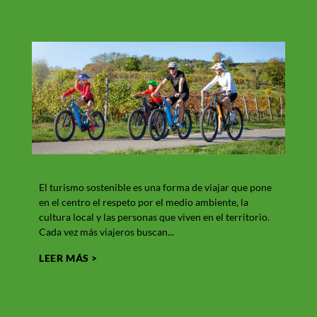
Otras
noticias
VERLAS TODAS
Turismo sostenible
Qué
El turismo sostenible es una forma de viajar que pone
Giron
en el centro el respeto por el medio ambiente, la
entor
cultura local y las personas que viven en el territorio.
la gra
Cada vez más viajeros buscan...
en un
LEER MÁS >
LEER