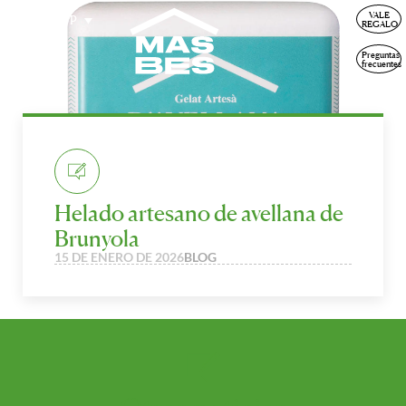
VALE
ESP
REGALO
Preguntas
frecuentes
Helado artesano de avellana de
Brunyola
15 DE ENERO DE 2026
BLOG