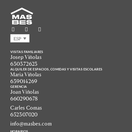
ESP
VISITAS FAMILIARES
Josep Viñolas
630372623
ALQUILER DE ESPACIOS, COMIDAS Y VISITAS ESCOLARES
Maria Viñolas
639014269
GERENCIA
Joan Viñolas
660290678
Carles Comas
652307020
info@masbes.com
HORARIOS