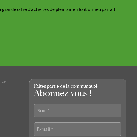
Vitam
rande offre d’activités de plein air en font un lieu parfait
Le lait
par sa...
LIRE L
ise
Faites partie de la communauté
Abonnez-vous !
Nom
*
E-
mail