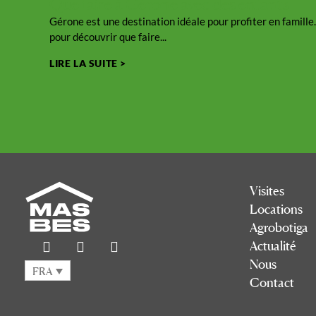
Que faire à Gérone avec des enfants
Gérone est une destination idéale pour profiter en famille.
pour découvrir que faire...
LIRE LA SUITE >
Visites
Locations
Agrobotiga
Actualité
Nous
FRA
Contact