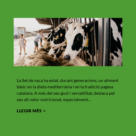
Altres
notícies
VEURE-LES TOTES
Vitamines de la llet de vaca
Què
La llet de vaca ha estat, durant generacions, un aliment
Giron
bàsic en la dieta mediterrània i en la tradició pagesa
seu e
catalana. A més del seu gust i versatilitat, destaca pel
i la g
seu alt valor nutricional, especialment...
conve
LLEGIR MÉS >
LLEG