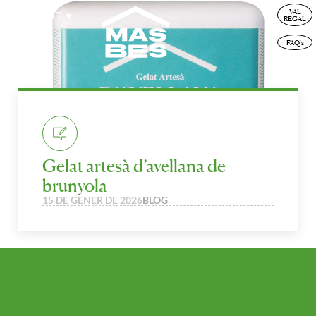
VAL
CAT
REGAL
FAQ's
Gelat artesà d’avellana de
brunyola
15 DE GENER DE 2026
BLOG