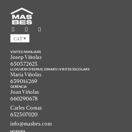
CAT
VISITES FAMILIARS
Josep Viñolas
630372623
LLOGUERS D’ESPAIS, DINARS I VISITES ESCOLARS
Maria Viñolas
639014269
GERÈNCIA
Joan Viñolas
660290678
Carles Comas
652307020
info@masbes.com
HORARIS